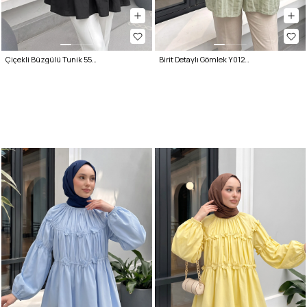
Çiçekli Büzgülü Tunik 5501 - SİYAH
Birit Detaylı Gömlek Y0122 - MİNT YEŞİLİ