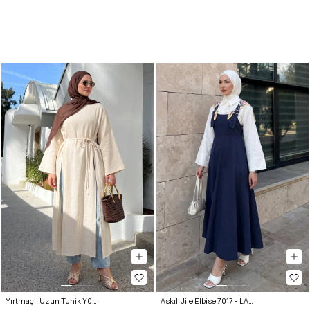
Yırtmaçlı Uzun Tunik Y0162 - EKRU
Askılı Jile Elbise 7017 - LACİVERT