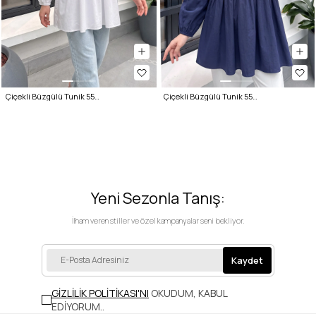
Çiçekli Büzgülü Tunik 5501 - BEYAZ
Çiçekli Büzgülü Tunik 5501 - LACİVERT
Yeni Sezonla Tanış:
İlham veren stiller ve özel kampanyalar seni bekliyor.
Kaydet
GİZLİLİK POLİTİKASI'NI
OKUDUM, KABUL
EDİYORUM.
.