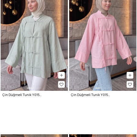
Çin Düğmeli Tunik Y0158 - ÇAĞLA YEŞİLİ
Çin Düğmeli Tunik Y0158 - PEMBE