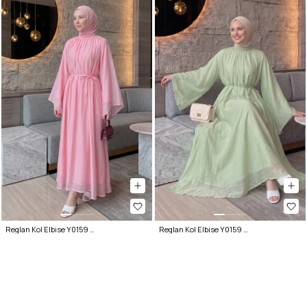
Reglan Kol Elbise Y0159 - PEMBE
Reglan Kol Elbise Y0159 - ÇAĞLA YEŞİLİ